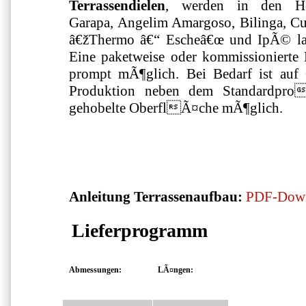
Terrassendielen
, werden in den Hol
Garapa, Angelim Amargoso, Bilinga, 
â€žThermo â€“ Escheâ€œ und IpÃ© l
Eine paketweise oder kommissionierte 
prompt mÃ¶glich. Bei Bedarf ist auf 
Produktion neben dem Standardprofi
gehobelte OberflÃ¤che mÃ¶glich.
Anleitung Terrassenaufbau:
PDF-Dow
Lieferprogramm
Abmessungen:
LÃ¤ngen: