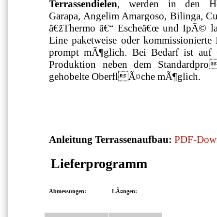
Terrassendielen
, werden in den Hol
Garapa, Angelim Amargoso, Bilinga, 
â€žThermo â€“ Escheâ€œ und IpÃ© l
Eine paketweise oder kommissionierte 
prompt mÃ¶glich. Bei Bedarf ist auf 
Produktion neben dem Standardprofi
gehobelte OberflÃ¤che mÃ¶glich.
Anleitung Terrassenaufbau:
PDF-Dow
Lieferprogramm
Abmessungen:
LÃ¤ngen: