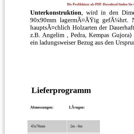
Die Profilskizze als PDF-Download finden Sie
Unterkonstruktion
, wird in den Di
90x90mm lagermÃ¤ÃŸig gefÃ¼hrt. N
hauptsÃ¤chlich Holzarten der Dauerhaftig
z.B. Angelim , Pedra, Kempas Gujora) b
ein ladungsweiser Bezug aus den Urspr
Lieferprogramm
Abmessungen:
LÃ¤ngen:
45x70mm
2m - 6m