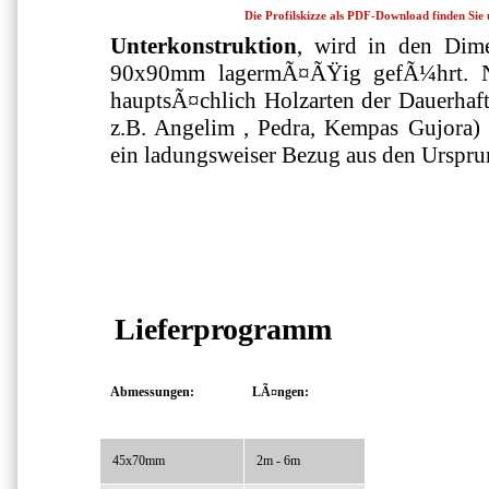
Die Profilskizze als PDF-Download finden Sie
Unterkonstruktion
, wird in den Di
90x90mm lagermÃ¤ÃŸig gefÃ¼hrt. N
hauptsÃ¤chlich Holzarten der Dauerhaftig
z.B. Angelim , Pedra, Kempas Gujora) b
ein ladungsweiser Bezug aus den Urspr
Lieferprogramm
Abmessungen:
LÃ¤ngen:
45x70mm
2m - 6m