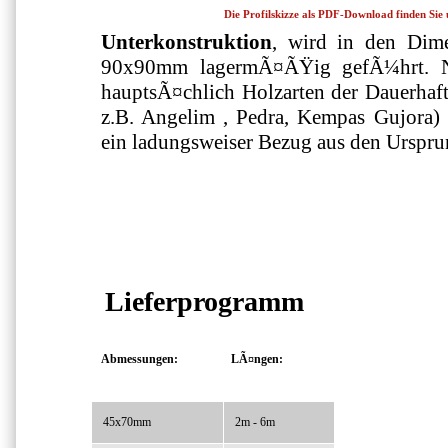
Die Profilskizze als PDF-Download finden Sie
Unterkonstruktion
, wird in den Di
90x90mm lagermÃ¤ÃŸig gefÃ¼hrt. N
hauptsÃ¤chlich Holzarten der Dauerhaftig
z.B. Angelim , Pedra, Kempas Gujora) b
ein ladungsweiser Bezug aus den Urspr
Lieferprogramm
Abmessungen:
LÃ¤ngen:
45x70mm
2m - 6m