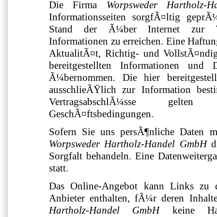
Die Firma
Worpsweder Hartholz-
Informationsseiten sorgfÃ¤ltig geprÃ
Stand der Ã¼ber Internet zur V
Informationen zu erreichen. Eine Haftun
AktualitÃ¤t, Richtig- und VollstÃ¤ndi
bereitgestellten Informationen und
Ã¼bernommen. Die hier bereitgestell
ausschlieÃŸlich zur Information bes
VertragsabschlÃ¼sse gelten
GeschÃ¤ftsbedingungen.
Sofern Sie uns persÃ¶nliche Daten mi
Worpsweder Hartholz-Handel GmbH
di
Sorgfalt behandeln. Eine Datenweitergab
statt.
Das Online-Angebot kann Links zu d
Anbieter enthalten, fÃ¼r deren Inhal
Hartholz-Handel GmbH
keine Haf