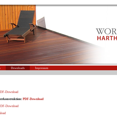
n
Downloads
Impressum
DF-Download
nterkonstruktion:
PDF-Download
PDF-Download
load