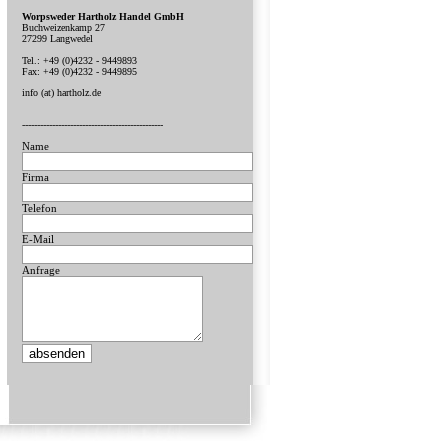
Worpsweder Hartholz Handel GmbH
Buchweizenkamp 27
27299 Langwedel
Tel.: +49 (0)4232 - 9449893
Fax: +49 (0)4232 - 9449895
info (at) hartholz.de
-----------------------------------------------
Name
Firma
Telefon
E-Mail
Anfrage