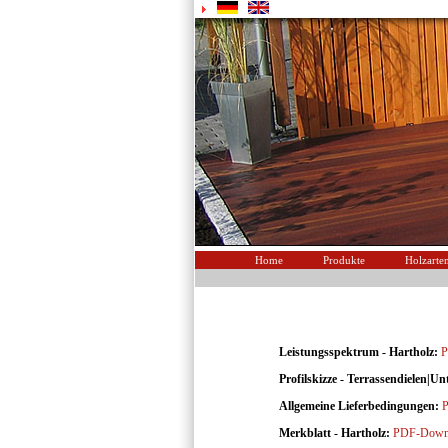
Home
Produkte
Holzarte
Leistungsspektrum - Hartholz:
P
Profilskizze - Terrassendielen|U
Allgemeine Lieferbedingungen:
Merkblatt - Hartholz:
PDF-Down