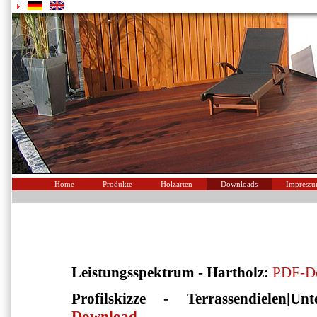
Home
Produkte
Holzarten
Downloads
Impress
Leistungsspektrum - Hartholz:
PDF-D
Profilskizze - Terrassendielen|Unt
Download