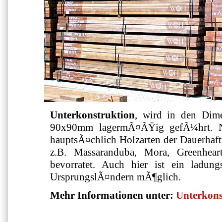
Unterkonstruktion
, wird in den Di
90x90mm lagermÃ¤ÃŸig gefÃ¼hrt. N
hauptsÃ¤chlich Holzarten der Dauerhafti
z.B. Massaranduba, Mora, Greenhear
bevorratet. Auch hier ist ein ladun
UrsprungslÃ¤ndern mÃ¶glich.
Mehr Informationen unter:
Unterkons