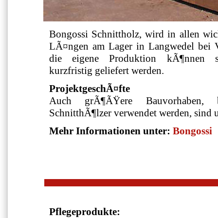
Bongossi Schnittholz, wird in allen w
LÃ¤ngen am Lager in Langwedel bei V
die eigene Produktion kÃ¶nnen s
kurzfristig geliefert werden.
ProjektgeschÃ¤fte
Auch grÃ¶ÃŸere Bauvorhaben, b
SchnitthÃ¶lzer verwendet werden, sind u
Mehr Informationen unter:
Bongossi
Pflegeprodukte: