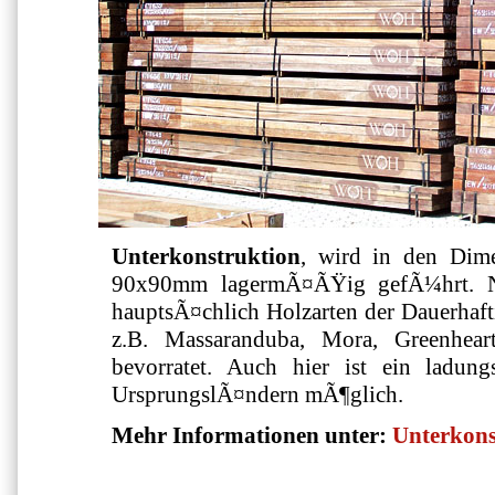
Unterkonstruktion
, wird in den Di
90x90mm lagermÃ¤ÃŸig gefÃ¼hrt. N
hauptsÃ¤chlich Holzarten der Dauerhafti
z.B. Massaranduba, Mora, Greenhear
bevorratet. Auch hier ist ein ladun
UrsprungslÃ¤ndern mÃ¶glich.
Mehr Informationen unter:
Unterkons