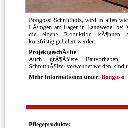
Bongossi Schnittholz, wird in allen w
LÃ¤ngen am Lager in Langwedel bei V
die eigene Produktion kÃ¶nnen s
kurzfristig geliefert werden.
ProjektgeschÃ¤fte
Auch grÃ¶ÃŸere Bauvorhaben, b
SchnitthÃ¶lzer verwendet werden, sind u
Mehr Informationen unter:
Bongossi
Pflegeprodukte: