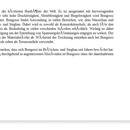
 der hÃ¤rtesten HarthÃ¶lzer der Welt. Es ist ausgestattet mit hervorragenden
e sehr hohe Druckfestigkeit, Abriebfestigkeit und Biegefestigkeit wird Bongossi
hnet. Bongossi findet Anwendung in vielen Bereichen, wie dem Wasserbau und
 und Stegbau. Dabei wird es sowohl als Konstruktionsholz, als auch fÃ¼r den
t als Bodenbelag in vielen verschieden StÃ¤rken erhÃ¤ltlich. Wichtig ist dabei
estigung um der Entstehung von SpannungskrÃ¼mmungen entgegen zu wirken. Der
 der MaterialstÃ¤rke ab. WÃ¤hrend der Trocknung entstehen auch bei Bongossi
lz selten als Terrassendiele verwendet.
emerken, dass sich Bongossi im BrÃ¼cken- und Stegbau seit Jahren bewÃ¤hrt hat.
g durchgehend in angemessenen AbstÃ¤nden ist Bongossi eines der dauerhaftesten