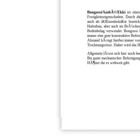
Bongossi/AzobÃ©/Ekki
ist eines
Festigkeitseigenschaften. Durch di
auch als â€žEisenholzâ€œ bezeic
Hafenbau, aber auch im BrÃ¼cken-
Bodenbelag verwendet. Bongossi is
immer eine gute konstruktive Bef
Abstand hÃ¤ngt hierbei immer von
Trocknungsrisse. Daher wird das Ho
Allgemein lÃ¤sst sich hier noch b
Bei guter mechanischer Befestigun
HÃ¶lzer die es weltweit gibt.