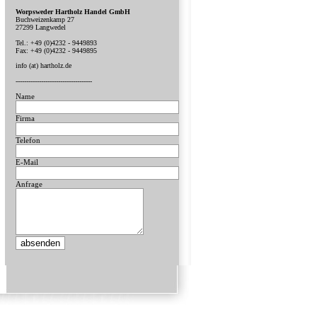
Worpsweder Hartholz Handel GmbH
Buchweizenkamp 27
27299 Langwedel
Tel.: +49 (0)4232 - 9449893
Fax: +49 (0)4232 - 9449895
info (at) hartholz.de
------------------------------------
Name
Firma
Telefon
E-Mail
Anfrage