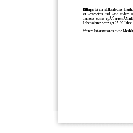
Bilinga
ist ein afrikanisches Harth
zu verarbeiten und kann zudem se
Terrasse etwas auÃŸergewÃ¶hnlich
Lebensdauer betrÃ¤gt 25-30 Jahre.
Weitere Informationen siehe
Merkbl