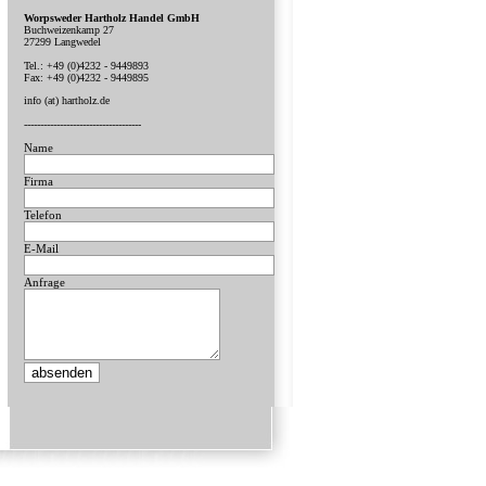
Worpsweder Hartholz Handel GmbH
Buchweizenkamp 27
27299 Langwedel
Tel.: +49 (0)4232 - 9449893
Fax: +49 (0)4232 - 9449895
info (at) hartholz.de
------------------------------------
Name
Firma
Telefon
E-Mail
Anfrage