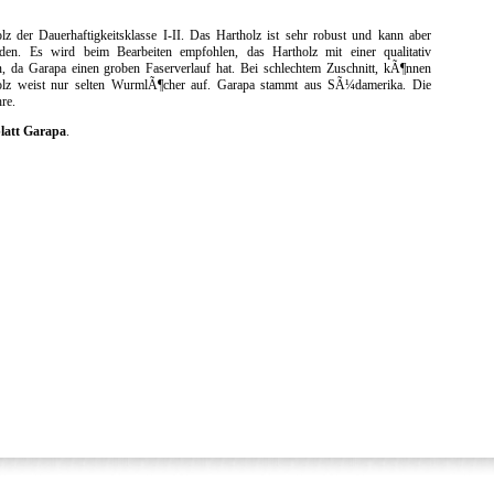
olz der Dauerhaftigkeitsklasse I-II. Das Hartholz ist sehr robust und kann aber
rden. Es wird beim Bearbeiten empfohlen, das Hartholz mit einer qualitativ
, da Garapa einen groben Faserverlauf hat. Bei schlechtem Zuschnitt, kÃ¶nnen
olz weist nur selten WurmlÃ¶cher auf. Garapa stammt aus SÃ¼damerika. Die
re.
latt Garapa
.