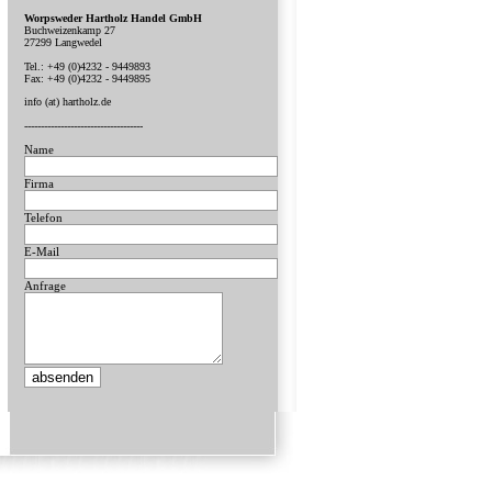
Worpsweder Hartholz Handel GmbH
Buchweizenkamp 27
27299 Langwedel
Tel.: +49 (0)4232 - 9449893
Fax: +49 (0)4232 - 9449895
info (at) hartholz.de
------------------------------------
Name
Firma
Telefon
E-Mail
Anfrage