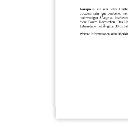
Garapa
ist ein sehr helles Harth
trotzdem sehr gut bearbeitet we
hochwertigen SÃ¤ge zu bearbeiten
diese Fasern Hochstehen. Das H
Lebensdauer betrÃ¤gt ca. 30-35 Jah
Weitere Informationen siehe
Merkb