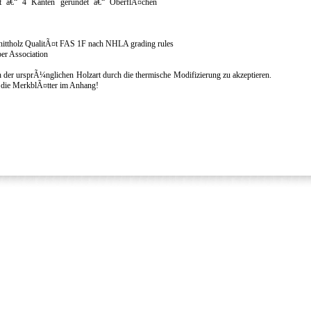
elt â€“ 4 Kanten gerundet â€“ OberflÃ¤chen
hnittholz QualitÃ¤t FAS 1F nach NHLA grading rules
r Association
der ursprÃ¼nglichen Holzart durch die thermische Modifizierung zu akzeptieren.
s die MerkblÃ¤tter im Anhang!