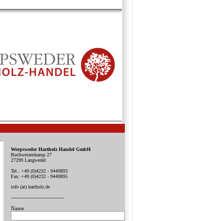
Worpsweder Hartholz Handel GmbH
Buchweizenkamp 27
27299 Langwedel
Tel.: +49 (0)4232 - 9449893
Fax: +49 (0)4232 - 9449895
info (at) hartholz.de
------------------------------------
Name