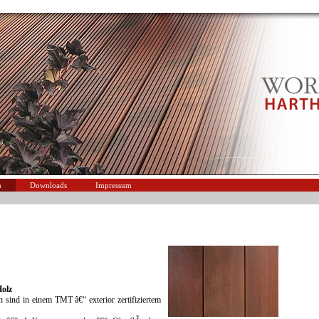
n
Downloads
Impressum
Holz
 sind in einem TMT â€“ exterior zertifiziertem
.