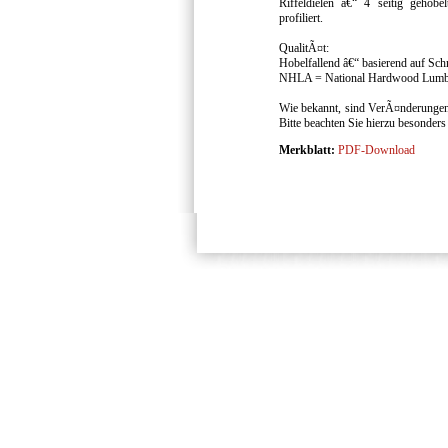
Riffeldielen â€“ 4 seitig gehob
profiliert.
QualitÃ¤t:
Hobelfallend â€“ basierend auf Sc
NHLA = National Hardwood Lumbe
Wie bekannt, sind VerÃ¤nderungen 
Bitte beachten Sie hierzu besonder
Merkblatt:
PDF-Download