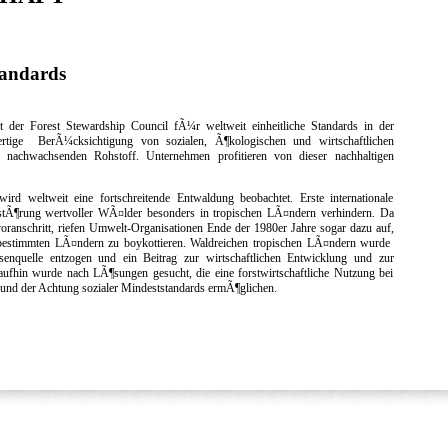
tandards
 der Forest Stewardship Council fÃ¼r weltweit einheitliche Standards in der
wertige BerÃ¼cksichtigung von sozialen, Ã¶kologischen und wirtschaftlichen
achwachsenden Rohstoff. Unternehmen profitieren von dieser nachhaltigen
wird weltweit eine fortschreitende Entwaldung beobachtet. Erste internationale
tÃ¶rung wertvoller WÃ¤lder besonders in tropischen LÃ¤ndern verhindern. Da
voranschritt, riefen Umwelt-Organisationen Ende der 1980er Jahre sogar dazu auf,
bestimmten LÃ¤ndern zu boykottieren. Waldreichen tropischen LÃ¤ndern wurde
senquelle entzogen und ein Beitrag zur wirtschaftlichen Entwicklung und zur
fhin wurde nach LÃ¶sungen gesucht, die eine forstwirtschaftliche Nutzung bei
 und der Achtung sozialer Mindeststandards ermÃ¶glichen.