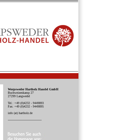
Worpsweder Hartholz Handel GmbH
Buchweizenkamp 27
27299 Langwedel
Tel.: +49 (0)4232 - 9449893
Fax: +49 (0)4232 - 9449895
info (at) hartholz.de
------------------------------------