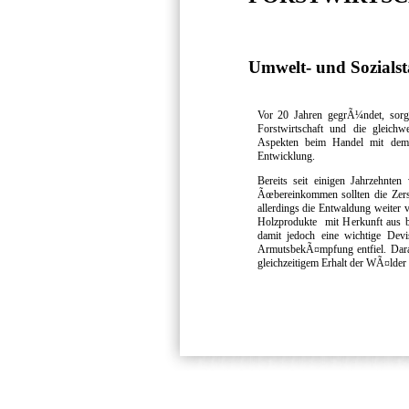
Umwelt- und Sozials
Vor 20 Jahren gegrÃ¼ndet, sorgt
Forstwirtschaft und die gleich
Aspekten beim Handel mit dem n
Entwicklung.
Bereits seit einigen Jahrzehnten 
Ãœbereinkommen sollten die Zers
allerdings die Entwaldung weiter 
Holzprodukte mit Herkunft aus 
damit jedoch eine wichtige Devi
ArmutsbekÃ¤mpfung entfiel. Darau
gleichzeitigem Erhalt der WÃ¤lder