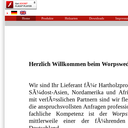
Home
Produkte
Holzarten
Downloads
Impress
Herzlich Willkommen beim Worpswede
Wir sind Ihr Lieferant fÃ¼r Hartholzp
SÃ¼dost-Asien, Nordamerika und Afri
mit verlÃ¤sslichen Partnern sind wir f
die anspruchsvollsten Anfragen professi
fachliche Kompetenz ist der
Worps
mittlerweile einer der fÃ¼hrenden 