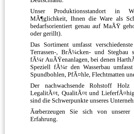
Deutschland.
Unser Produktionsstandort in W
MÃ¶glichkeit, Ihnen die Ware als Sc
bedarfsorientiert genau auf MaÃŸ gehob
oder gerillt).
Das Sortiment umfasst verschiedenst
Terrassen-, BrÃ¼cken- und Stegbau s
fÃ¼r AuÃŸenanlagen, bei denen HarthÃ
Speziell fÃ¼r den Wasserbau umfasst
Spundbohlen, PfÃ¤hle, Flechtmatten un
Der nachwachsende Rohstoff Holz 
LegalitÃ¤t, QualitÃ¤t und LieferfÃ¤hig
sind die Schwerpunkte unseres Unterne
Ãœberzeugen Sie sich von unserer 
Erfahrung.