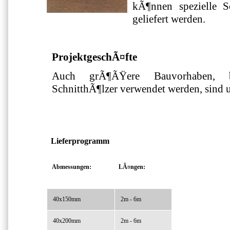
kÃ¶nnen spezielle S
geliefert werden.
ProjektgeschÃ¤fte
Auch grÃ¶ÃŸere Bauvorhaben, b
SchnitthÃ¶lzer verwendet werden, sind u
Lieferprogramm
Abmessungen:
LÃ¤ngen:
40x150mm
2m - 6m
40x200mm
2m - 6m