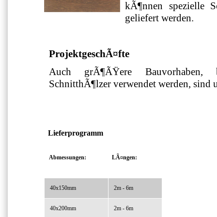
kÃ¶nnen spezielle S
geliefert werden.
ProjektgeschÃ¤fte
Auch grÃ¶ÃŸere Bauvorhaben, b
SchnitthÃ¶lzer verwendet werden, sind u
Lieferprogramm
Abmessungen:
LÃ¤ngen:
40x150mm
2m - 6m
40x200mm
2m - 6m